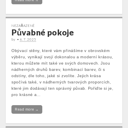
Read more →
NEZAŘAZENÉ
Půvabné pokoje
by
•
6. 7. 2025
Obývací stěny, které vám přinášíme v obrovském
výběru, vynikají svojí dokonalou a moderní krásou,
kterou můžete mít také ve svých domovech. Jsou
nádherných druhů barev, kombinací barev, či s
odstíny, dle toho, jaké si zvolíte. Jejich krása
spočívá také, v nádherných tvarových proporcích,
které jim dodávají ten správný půvab. Pořiďte si je,
pro krásné a…
Read more →