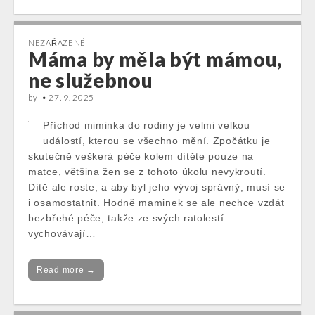
NEZAŘAZENÉ
Máma by měla být mámou,
ne služebnou
by
•
27. 9. 2025
Příchod miminka do rodiny je velmi velkou
událostí, kterou se všechno mění. Zpočátku je
skutečně veškerá péče kolem dítěte pouze na
matce, většina žen se z tohoto úkolu nevykroutí.
Dítě ale roste, a aby byl jeho vývoj správný, musí se
i osamostatnit. Hodně maminek se ale nechce vzdát
bezbřehé péče, takže ze svých ratolestí
vychovávají…
Read more →