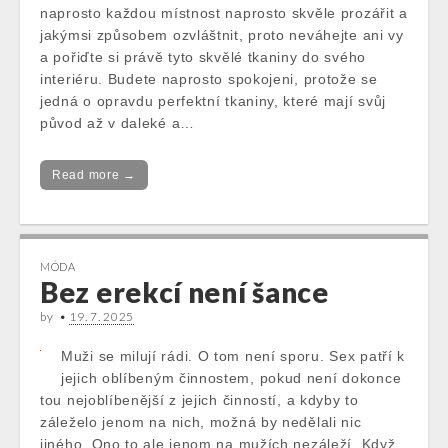
naprosto každou místnost naprosto skvěle prozářit a
jakýmsi způsobem ozvláštnit, proto neváhejte ani vy
a pořiďte si právě tyto skvělé tkaniny do svého
interiéru. Budete naprosto spokojeni, protože se
jedná o opravdu perfektní tkaniny, které mají svůj
původ až v daleké a…
Read more →
MÓDA
Bez erekcí není šance
by
•
19. 7. 2025
Muži se milují rádi. O tom není sporu. Sex patří k
jejich oblíbeným činnostem, pokud není dokonce
tou nejoblíbenější z jejich činností, a kdyby to
záleželo jenom na nich, možná by nedělali nic
jiného. Ono to ale jenom na mužích nezáleží. Když