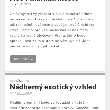
by
•
1. 8. 2025
Chtěli byste i vy přespat v hlavním městě přitom
poznávat jeho krásy a unikátní místa? Pokud ano,
tak rozhodně neváhejte a využijte skvělé nabídky,
kterou jsme si pro vás nachystali. U nás máte
kvalitní a levné ubytování Praha, které bude
opravdu stát za to a které se vám vyplatí. Je to
perfektní možnost, jak získat…
Read more →
NEZAŘAZENÉ
Nádherný exotický vzhled
by
•
25. 7. 2025
Kvalitní orientální koberce vypadají v každém
interiéru naprosto dokonale a božsky. Dokážou totiž