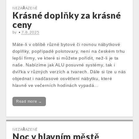
NEZAŘAZENÉ
Krásné doplňky za krásné
ceny
by
•
7. 8. 2025
Máte-li v oblibě různé bytové či rovnou nábytkové
doplňky, popřípadě polotovary, není na českém trhu
lepší firmy, ve které si můžete pořídit, než-li je ta
naše. Nabízíme jak ALU posuvné systémy, tak i
dvířka v různých verzích a tvarech. Dále si lze u nás
objednat i nadčasové osvětlení nábytku, které
hlavně ve večerních hodinách vypadá…
Read more →
NEZAŘAZENÉ
Noc v hlavním městě