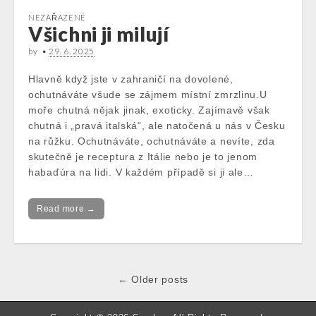
NEZAŘAZENÉ
Všichni ji milují
by
•
29. 6. 2025
Hlavně když jste v zahraničí na dovolené,
ochutnáváte všude se zájmem místní zmrzlinu.U
moře chutná nějak jinak, exoticky. Zajímavě však
chutná i „pravá italská“, ale natočená u nás v Česku
na růžku. Ochutnáváte, ochutnáváte a nevíte, zda
skutečně je receptura z Itálie nebo je to jenom
habaďúra na lidi. V každém případě si ji ale…
Read more →
Post
← Older posts
navigation