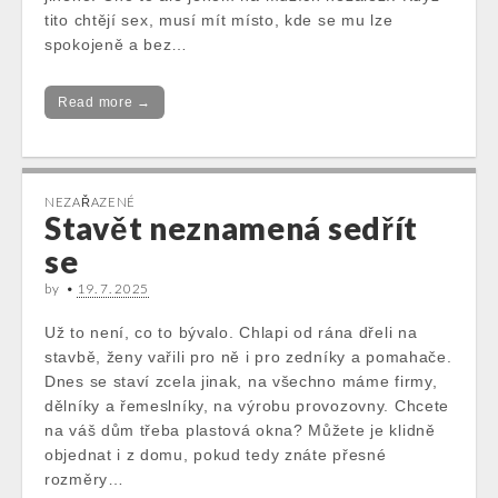
tito chtějí sex, musí mít místo, kde se mu lze
spokojeně a bez…
Read more →
NEZAŘAZENÉ
Stavět neznamená sedřít
se
by
•
19. 7. 2025
Už to není, co to bývalo. Chlapi od rána dřeli na
stavbě, ženy vařili pro ně i pro zedníky a pomahače.
Dnes se staví zcela jinak, na všechno máme firmy,
dělníky a řemeslníky, na výrobu provozovny. Chcete
na váš dům třeba plastová okna? Můžete je klidně
objednat i z domu, pokud tedy znáte přesné
rozměry…