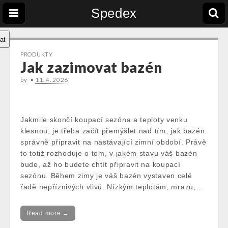
Spedex
at
PRODUKTY
Jak zazimovat bazén
by
•
11. 4. 2026
Jakmile skončí koupací sezóna a teploty venku
klesnou, je třeba začít přemýšlet nad tím, jak bazén
správně připravit na nastávající zimní období. Právě
to totiž rozhoduje o tom, v jakém stavu váš bazén
bude, až ho budete chtít připravit na koupací
sezónu. Během zimy je váš bazén vystaven celé
řadě nepříznivých vlivů. Nízkým teplotám, mrazu,…
Read more →