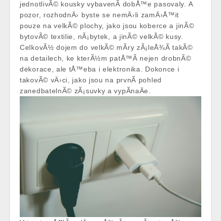
jednotlivÃ© kousky vybavenÃ­ dobÅ™e pasovaly. A
pozor, rozhodnÄ› byste se nemÄ›li zamÄ›Å™it
pouze na velkÃ© plochy, jako jsou koberce a jinÃ©
bytovÃ© textilie, nÃ¡bytek, a jinÃ© velkÃ© kusy.
CelkovÃ½ dojem do velkÃ© mÃ­ry zÃ¡leÅ¾Ã­ takÃ©
na detailech, ke kterÃ½m patÅ™Ã­ nejen drobnÃ©
dekorace, ale tÅ™eba i elektronika. Dokonce i
takovÃ© vÄ›ci, jako jsou na prvnÃ­ pohled
zanedbatelnÃ© zÃ¡suvky a vypÃ­naÄe.