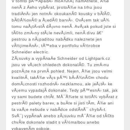
V tomto pÅ™Ã­padÄ› moÅ¾nÃ¡ namÃ­tnete, Å¾e
nenÃ­ z Äeho vybÃ­rat, protoÅ¾e na trhu jsou
tradiÄnÄ› jen notnÄ› okoukanÃ© kousky v bÃ­lÃ©,
bÃ©Å¾ovÃ© a Å¡edÃ© barvÄ›. OvÅ¡em tak uÅ¾
tomu naÅ¡tÄ›stÃ­ dÃ¡vno nenÃ­. AvÅ¡ak pokud jste si
tÃ©to zmÄ›ny stÃ¡le nevÅ¡imli, nenÃ­ divu â€“
pestrou a nÃ¡paditou nabÃ­dku naleznete jen
vÃ½jimeÄnÄ›, tÅ™eba v portfoliu vÃ½robce
Schneider electric.
ZÃ¡suvky a
vypÃ­naÄe Schneider od Lightpark.cz
jsou ve vÅ¡ech ohledech dokonalÃ©. Tu zmÄ›nu
poznÃ¡te na prvnÃ­ pohled. Nejen, Å¾e jsou velmi
kvalitnÃ­, takÅ¾e vÃ¡s pÅ™i bÄ›Å¾nÃ©m chodu
domÃ¡cnosti rozhodnÄ› nezklamou, ale jeÅ¡tÄ› ke
vÅ¡emu vypadajÃ­ dokonale. Tedy pÅ™esnÄ› tak, jak
vy sami budete chtÃ­t. MÅ¯Å¾ete si totiÅ¾ vybÃ­rat z
pestrÃ© palety barev, a buÄte si jisti tÃ­m, Å¾e ani
ta vaÅ¡e nebude v nabÃ­dce odstÃ­nÅ¯ chybÄ›t.
SvÅ¯j vypÃ­naÄ anebo zÃ¡suvku mÅ¯Å¾e od tÃ©to
chvÃ­le dokonale sladit s vÃ½malbou anebo
vybavenÃ­m pokoje.