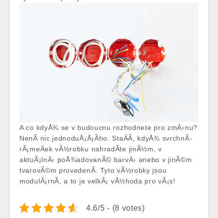
A co kdyÅ¾ se v budoucnu rozhodnete pro zmÄ›nu?
NenÃ­ nic jednoduÅ¡Å¡Ã­ho. StaÄÃ­, kdyÅ¾ svrchnÃ­
rÃ¡meÄek vÃ½robku nahradÃ­te jinÃ½m, v
aktuÃ¡lnÄ› poÅ¾adovanÃ© barvÄ› anebo v jinÃ©m
tvarovÃ©m provedenÃ­. Tyto vÃ½robky jsou
modulÃ¡rnÃ­, a to je velkÃ¡ vÃ½hoda pro vÃ¡s!
4.6/5 - (8 votes)