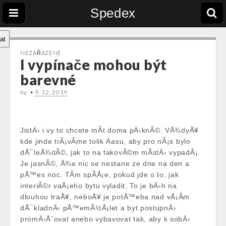
Spedex
at
NEZAŘAZENÉ
I vypínače mohou být
barevné
by
•
9. 12. 2019
JistÄ› i vy to chcete mÃ­t doma pÄ›knÃ©. VÅ¾dyÅ¥
kde jinde trÃ¡vÃ­me tolik Äasu, aby pro nÃ¡s bylo
dÅ¯leÅ¾itÃ©, jak to na takovÃ©m mÃ­stÄ› vypadÃ¡.
Je jasnÃ©, Å¾e nic se nestane ze dne na den a
pÅ™es noc. TÃ­m spÃ­Å¡e, pokud jde o to, jak
interiÃ©r vaÅ¡eho bytu vyladit. To je bÄ›h na
dlouhou traÅ¥, neboÅ¥ je potÅ™eba nad vÅ¡Ã­m
dÅ¯kladnÄ› pÅ™emÃ½Å¡let a byt postupnÄ›
promÄ›Åˆovat anebo vybavovat tak, aby k sobÄ›