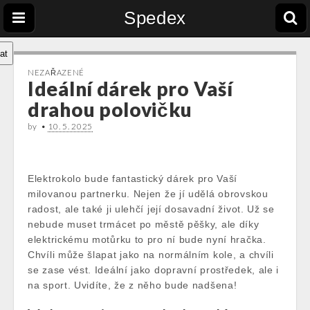
Spedex
at
NEZAŘAZENÉ
Ideální dárek pro Vaší
drahou polovičku
by
•
10. 5. 2025
Elektrokolo
bude fantastický dárek pro Vaší
milovanou partnerku. Nejen že jí udělá obrovskou
radost, ale také ji ulehčí její dosavadní život. Už se
nebude muset trmácet po městě pěšky, ale díky
elektrickému motůrku to pro ní bude nyní hračka.
Chvíli může šlapat jako na normálním kole, a chvíli
se zase vést. Ideální jako dopravní prostředek, ale i
na sport. Uvidíte, že z něho bude nadšena!