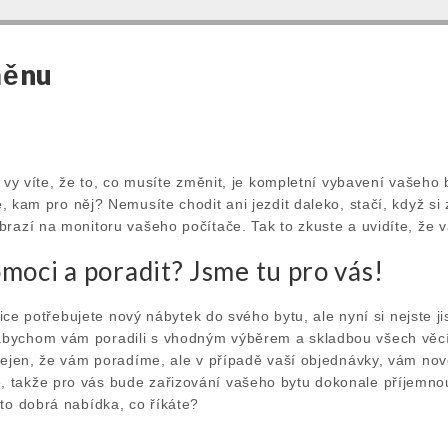
měnu
a vy víte, že to, co musíte změnit, je kompletní vybavení vašeho 
, kam pro něj? Nemusíte chodit ani jezdit daleko, stačí, když si
brazí na monitoru vašeho počítače. Tak to zkuste a uvidíte, že 
moci a poradit? Jsme tu pro vás!
sice potřebujete nový nábytek do svého bytu, ale nyní si nejste jist
bychom vám poradili s vhodným výběrem a skladbou všech věcí 
 nejen, že vám poradíme, ale v případě vaší objednávky, vám n
takže pro vás bude zařizování vašeho bytu dokonale příjemnou 
to dobrá nabídka, co říkáte?