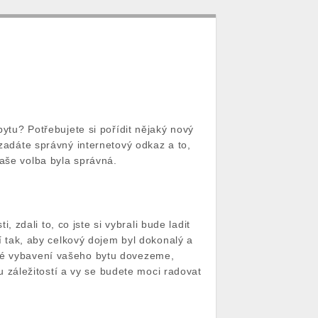
bytu? Potřebujete si pořídit nějaký nový
 zadáte správný internetový odkaz a to,
vaše volba byla správná.
i, zdali to, co jste si vybrali bude ladit
tak, aby celkový dojem byl dokonalý a
ové vybavení vašeho bytu dovezeme,
záležitostí a vy se budete moci radovat