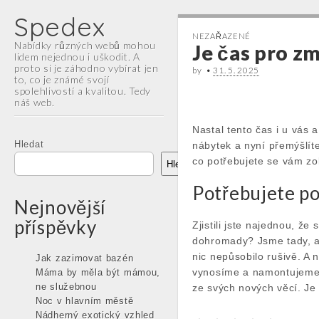
Spedex
NEZAŘAZENÉ
Nabídky různých webů mohou
Je čas pro z
lidem nejednou i uškodit. A
proto si je záhodno vybírat jen
by
•
31. 5. 2025
to, co je známé svojí
spolehlivostí a kvalitou. Tedy
náš web.
Main
Nastal tento čas i u vás 
Skip
menu
Hledat
nábytek
a nyní přemýšlíte
to
co potřebujete se vám zo
content
Hledat
Potřebujete po
Nejnovější
příspěvky
Zjistili jste najednou, že 
dohromady? Jsme tady, a
nic nepůsobilo rušivě. A
Jak zazimovat bazén
vynosíme a namontujeme, 
Máma by měla být mámou,
ne služebnou
ze svých nových věcí. Je 
Noc v hlavním městě
Nádherný exotický vzhled