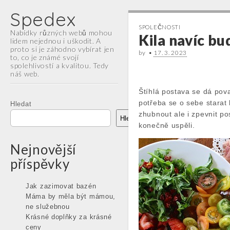
Spedex
SPOLEČNOSTI
Nabídky různých webů mohou
Kila navíc bu
lidem nejednou i uškodit. A
proto si je záhodno vybírat jen
by
•
17. 3. 2023
to, co je známé svojí
spolehlivostí a kvalitou. Tedy
náš web.
Main
Štíhlá postava se dá pova
Skip
potřeba se o sebe starat 
menu
Hledat
to
zhubnout ale i zpevnit po
content
Hledat
konečně uspěli.
Nejnovější
příspěvky
Jak zazimovat bazén
Máma by měla být mámou,
ne služebnou
Krásné doplňky za krásné
ceny