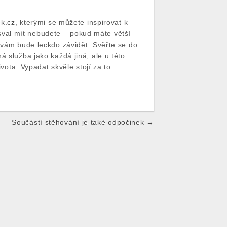
ek.cz
,
kterými se můžete inspirovat k
ý sval mít nebudete – pokud máte větší
u vám bude leckdo závidět. Svěřte se do
á služba jako každá jiná, ale u této
vota. Vypadat skvěle stojí za to.
Součástí stěhování je také odpočinek →