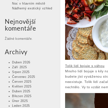
Noc v hlavním městě
Nádherný exotický vzhled
Nejnovější
komentáře
Žádné komentáře.
Archivy
Duben 2026
Tolik lidí bojuje s váhou
Září 2025
Mnoho lidí bojuje s kily 
Srpen 2025
budete jíst vyváženou st
Červenec 2025
neexistuje. Tolik lidí za
Červen 2025
Květen 2025
nechtělo. Vy to vzdát nem
Duben 2025
Březen 2025
Únor 2025
Leden 2025