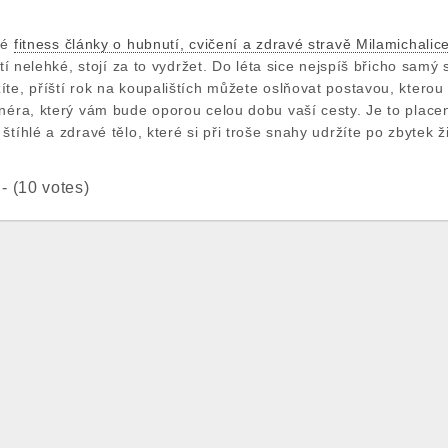
né
fitness články o hubnutí, cvičení a zdravé stravě Milamichalic
nutí nelehké, stojí za to vydržet. Do léta sice nejspíš břicho sam
íte, příští rok na koupalištích můžete oslňovat postavou, ktero
néra, který vám bude oporou celou dobu vaší cesty. Je to placen
tíhlé a zdravé tělo, které si při troše snahy udržíte po zbytek ži
 - (10 votes)