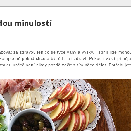
dou minulostí
žovat za zdravou jen co se týče váhy a výšky. I štíhlí lidé mohou
kompletně pokud chcete být štítí a i zdraví. Pokud i vás trpí něja
stavu, určitě není nikdy pozdě začít s tím něco dělat. Potřebujet