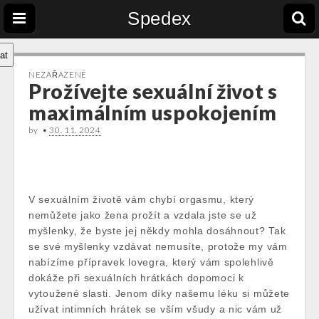
Spedex
at
NEZAŘAZENÉ
Prožívejte sexuální život s
maximálním uspokojením
by
•
30. 11. 2024
V sexuálním životě vám chybí orgasmu, který
nemůžete jako žena prožít a vzdala jste se už
myšlenky, že byste jej někdy mohla dosáhnout? Tak
se své myšlenky vzdávat nemusíte, protože my vám
nabízíme přípravek
lovegra
, který vám spolehlivě
dokáže při sexuálních hrátkách dopomoci k
vytoužené slasti. Jenom díky našemu léku si můžete
užívat intimních hrátek se vším všudy a nic vám už