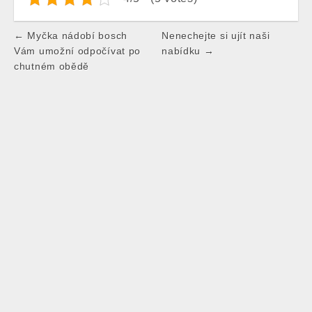
Post
← Myčka nádobí bosch
Nenechejte si ujít naši
navigation
Vám umožní odpočívat po
nabídku →
chutném obědě