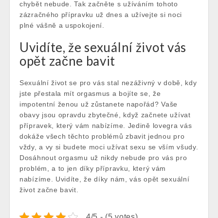
chybět nebude. Tak začněte s užíváním tohoto
zázračného přípravku už dnes a užívejte si noci
plné vášně a uspokojení.
Uvidíte, že sexuální život vás
opět začne bavit
Sexuální život se pro vás stal nezáživný v době, kdy
jste přestala mít orgasmus a bojíte se, že
impotentní ženou už zůstanete napořád? Vaše
obavy jsou opravdu zbytečné, když začnete užívat
přípravek, který vám nabízíme. Jedině lovegra vás
dokáže všech těchto problémů zbavit jednou pro
vždy, a vy si budete moci užívat sexu se vším všudy.
Dosáhnout orgasmu už nikdy nebude pro vás pro
problém, a to jen díky přípravku, který vám
nabízíme. Uvidíte, že díky nám, vás opět sexuální
život začne bavit.
4/5 - (5 votes)