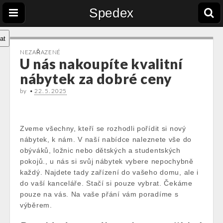
Spedex
at
NEZAŘAZENÉ
U nás nakoupíte kvalitní
nábytek za dobré ceny
by
•
22. 5. 2025
Zveme všechny, kteří se rozhodli pořídit si nový
nábytek
, k nám. V naší nabídce naleznete vše do
obýváků, ložnic nebo dětských a studentských
pokojů., u nás si svůj nábytek vybere nepochybně
každý. Najdete tady zařízení do vašeho domu, ale i
do vaší kanceláře. Stačí si pouze vybrat. Čekáme
pouze na vás. Na vaše přání vám poradíme s
výběrem.