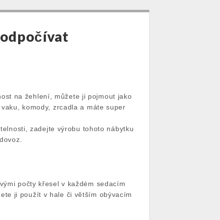
 odpočívat
st na žehlení, můžete ji pojmout jako
o vaku, komody, zrcadla a máte super
atelnosti, zadejte výrobu tohoto nábytku
 dovoz.
kovými počty křesel v každém sedacím
e ji použít v hale či větším obývacím