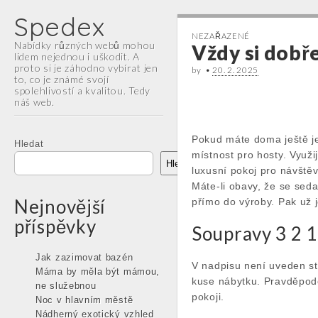
Spedex
NEZAŘAZENÉ
Nabídky různých webů mohou
Vždy si dobř
lidem nejednou i uškodit. A
proto si je záhodno vybírat jen
by
•
20. 2. 2025
to, co je známé svojí
spolehlivostí a kvalitou. Tedy
náš web.
Main
Skip
Pokud máte doma ještě je
menu
Hledat
to
místnost pro hosty. Využi
content
Hledat
luxusní pokoj pro návštěv
Máte-li obavy, že se
seda
Nejnovější
přímo do výroby. Pak už j
příspěvky
Soupravy 3 2 1
Jak zazimovat bazén
V nadpisu není uveden st
Máma by měla být mámou,
kuse nábytku. Pravděpodo
ne služebnou
pokoji.
Noc v hlavním městě
Nádherný exotický vzhled