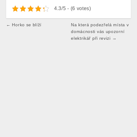
4.3/5 - (6 votes)
Post
← Horko se blíží
Na která podezřelá místa v
navigation
domácnosti vás upozorní
elektrikář při revizi →