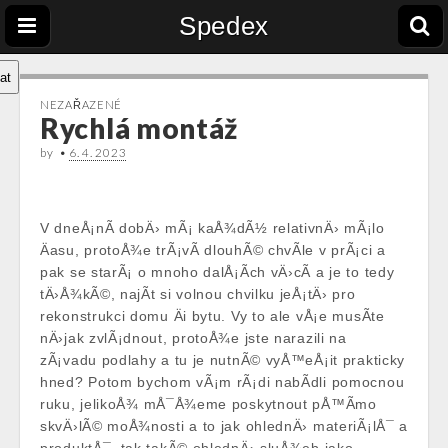
Spedex
at
NEZAŘAZENÉ
Rychlá montáž
by
•
6. 4. 2023
V dneÅ¡nÃ­ dobÄ› mÃ¡ kaÅ¾dÃ½ relativnÄ› mÃ¡lo
Äasu, protoÅ¾e trÃ¡vÃ­ dlouhÃ© chvÃ­le v prÃ¡ci a
pak se starÃ¡ o mnoho dalÅ¡Ã­ch vÄ›cÃ­ a je to tedy
tÄ›Å¾kÃ©, najÃ­t si volnou chvilku jeÅ¡tÄ› pro
rekonstrukci domu Äi bytu. Vy to ale vÅ¡e musÃ­te
nÄ›jak zvlÃ¡dnout, protoÅ¾e jste narazili na
zÃ¡vadu podlahy a tu je nutnÃ© vyÅ™eÅ¡it prakticky
hned? Potom bychom vÃ¡m rÃ¡di nabÃ­dli pomocnou
ruku, jelikoÅ¾ mÅ¯Å¾eme poskytnout pÅ™Ã­mo
skvÄ›lÃ© moÅ¾nosti a to jak ohlednÄ› materiÃ¡lÅ¯ a