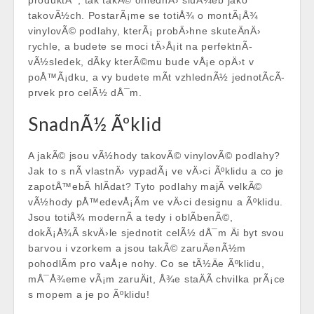
produktÅ¯, tak takÃ© ohlednÄ› sluÅ¾eb jako
takovÃ½ch. PostarÃ¡me se totiÅ¾ o montÃ¡Å¾
vinylovÃ© podlahy
, kterÃ¡ probÄ›hne skuteÄnÄ›
rychle, a budete se moci tÄ›Å¡it na perfektnÃ­
vÃ½sledek, dÃ­ky kterÃ©mu bude vÅ¡e opÄ›t v
poÅ™Ã¡dku, a vy budete mÃ­t vzhlednÃ½ jednotÃ­cÃ­
prvek pro celÃ½ dÅ¯m.
SnadnÃ½ Ãºklid
A jakÃ© jsou vÃ½hody takovÃ© vinylovÃ© podlahy?
Jak to s nÃ­ vlastnÄ› vypadÃ¡ ve vÄ›ci Ãºklidu a co je
zapotÅ™ebÃ­ hlÃ­dat? Tyto podlahy majÃ­ velkÃ©
vÃ½hody pÅ™edevÅ¡Ã­m ve vÄ›ci designu a Ãºklidu.
Jsou totiÅ¾ modernÃ­ a tedy i oblÃ­benÃ©,
dokÃ¡Å¾Ã­ skvÄ›le sjednotit celÃ½ dÅ¯m Äi byt svou
barvou i vzorkem a jsou takÃ© zaruÄenÃ½m
pohodlÃ­m pro vaÅ¡e nohy. Co se tÃ½Äe Ãºklidu,
mÅ¯Å¾eme vÃ¡m zaruÄit, Å¾e staÄÃ­ chvilka prÃ¡ce
s mopem a je po Ãºklidu!