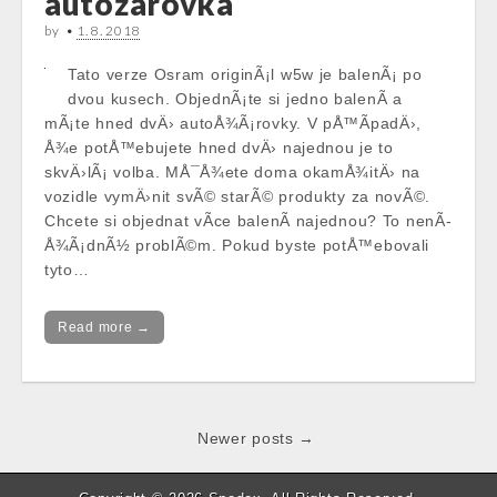
autožárovka
by
•
1. 8. 2018
Tato verze Osram originÃ¡l w5w je balenÃ¡ po
dvou kusech. ObjednÃ¡te si jedno balenÃ­ a
mÃ¡te hned dvÄ› autoÅ¾Ã¡rovky. V pÅ™Ã­padÄ›,
Å¾e potÅ™ebujete hned dvÄ› najednou je to
skvÄ›lÃ¡ volba. MÅ¯Å¾ete doma okamÅ¾itÄ› na
vozidle vymÄ›nit svÃ© starÃ© produkty za novÃ©.
Chcete si objednat vÃ­ce balenÃ­ najednou? To nenÃ­
Å¾Ã¡dnÃ½ problÃ©m. Pokud byste potÅ™ebovali
tyto…
Read more →
Post
Newer posts →
navigation