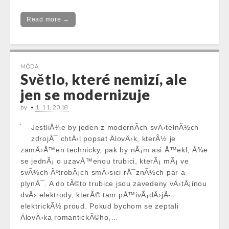
Read more →
MÓDA
Světlo, které nemizí, ale
jen se modernizuje
by
•
1. 11. 2018
JestliÅ¾e by jeden z modernÃ­ch svÄ›telnÃ½ch
zdrojÅ¯ chtÄ›l popsat ÄlovÄ›k, kterÃ½ je
zamÄ›Å™en technicky, pak by nÃ¡m asi Å™ekl, Å¾e
se jednÃ¡ o uzavÅ™enou trubici, kterÃ¡ mÃ¡ ve
svÃ½ch ÃºtrobÃ¡ch smÄ›sici rÅ¯znÃ½ch par a
plynÅ¯. A do tÃ©to trubice jsou zavedeny vÄ›tÅ¡inou
dvÄ› elektrody, kterÃ© tam pÅ™ivÃ¡dÄ›jÃ­
elektrickÃ½ proud. Pokud bychom se zeptali
ÄlovÄ›ka romantickÃ©ho,…