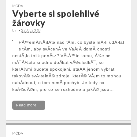
MÓDA
Vyberte si spolehlivé
žárovky
by
•
22. 8. 2018
PÅ™emÃ½Å¡lÃ­te nad tÃ­m, co byste mÄ›li udÄ›lat
s tÃ­m, aby svÃ­cenÃ­ ve VaÅ¡Ã­ domÃ¡cnosti
nestÃ¡lo tolik penÄ›z? VÄ›Å™te tomu, Å¾e se
mÅ¯Å¾ete snadno doÄkat vÃ½sledkÅ¯, se
kterÃ½mi budete spokojeni, staÄÃ­ jenom vybrat
takovÃ© svÄ›telnÃ© zdroje, kterÃ© VÃ¡m to mohou
nabÃ­dnout, o tom nenÃ­ pochyb. Je tedy na
kaÅ¾dÃ©m, pro co se rozhodne a jakÃ© jsou…
Read more →
MÓDA