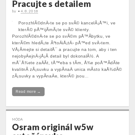
Pracujte s detailem
by
•
4. 8. 2018
PorozhlÃ©dnÄ›te se po svÃ© kancelÃ¡Å™i, ve
kterÃ© pÅ™ijÃ­mÃ¡te svÃ© klienty.
PorozhlÃ©dnÄ›te se po svÃ©m pÅ™Ã­bytku, ve
kterÃ©m hledÃ¡te ÃºtoÄiÅ¡tÄ› pÅ™ed svÄ›tem.
VÅ¡Ã­mejte si detailÅ¯ a pracujte na tom, aby i ten
nejobyÄejnÄ›jÅ¡Ã­ detail byl dokonalÃ½. A
mÅ¯Å¾ete zaÄÃ­t, tÅ™eba s tÃ­m, Å¾e poÅ™Ã­dÃ­te
kvalitnÃ­ zÃ¡suvku a vypÃ­naÄ unica mÃ­sto kaÅ¾dÃ©
zÃ¡suvky a vypÃ­naÄe, kterÃ© jsou…
Read more →
MÓDA
Osram originál w5w