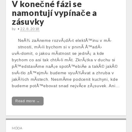
V konečné fázi se
namontují vypínače a
zásuvky
by
•
22. 8. 2018
NeÅ¾ zaÄneme rozvÃ¡dÄ›t elektÅ™inu v mÃ­
stnosti, mÄ›li bychom si v prvnÃ­ Å™adÄ›
uvÄ›domit, o jakou mÃ­stnost se jednÃ¡ a kde
bychom co asi tak chtÄ›li mÃ­t. ZkrÃ¡tka v duchu si
pÅ™edstavÃ­me naÅ¡e spotÅ™ebiÄe a takÃ© jakÃ©
svÄ›tlo zÅ™ejmÄ› budeme vyuÅ¾Ã­vat a zhruba v
jakÃ½ch mÃ­stech. NesmÃ­me podcenit kuchyni, kde
budeme potÅ™ebovat snad nejvÃ­ce zÃ¡suvek. Ani…
Read more →
MÓDA