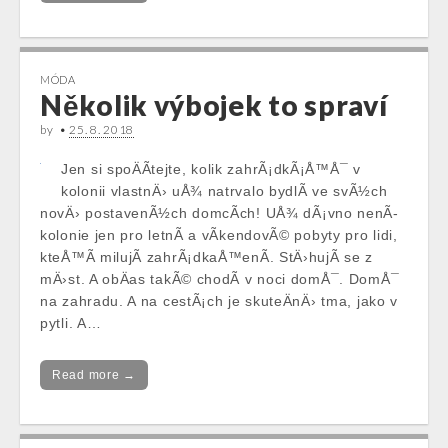
MÓDA
Několik výbojek to spraví
by
•
25. 8. 2018
Jen si spoÄÃ­tejte, kolik zahrÃ¡dkÃ¡Å™Å¯ v
kolonii vlastnÄ› uÅ¾ natrvalo bydlÃ­ ve svÃ½ch
novÄ› postavenÃ½ch domcÃ­ch! UÅ¾ dÃ¡vno nenÃ­
kolonie jen pro letnÃ­ a vÃ­kendovÃ© pobyty pro lidi,
kteÅ™Ã­ milujÃ­ zahrÃ¡dkaÅ™enÃ­. StÄ›hujÃ­ se z
mÄ›st. A obÄas takÃ© chodÃ­ v noci domÅ¯. DomÅ¯
na zahradu. A na cestÃ¡ch je skuteÄnÄ› tma, jako v
pytli. A…
Read more →