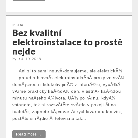
MÓDA
Bez kvalitní
elektroinstalace to prostě
nejde
by
•
4. 10. 2018
Ani si to sami neuvÄ›domujeme, ale elektrickÃ½
proud a hlavnÄ› elektroinstalaÄnÃ­ prvky ve svÃ©
domÃ¡cnosti i kdekoliv jinÃ© v interiÃ©ru, vyuÅ¾Ã­
vÃ¡me prakticky kaÅ¾dÃ½ den, vlastnÄ› kaÅ¾dou
minutu naÅ¡eho Å¾ivota. UÅ¾ po rÃ¡nu, kdyÅ¾
vstanete, tak si rozsvÃ­tÃ­te svÄ›tlo v pokoji Äi na
toaletÄ›, zapnete kÃ¡vovar Äi rychlovarnou konvici,
pustÃ­te si rÃ¡dio Äi televizi a tak…
Read more →