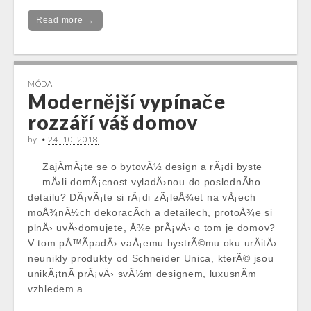
Read more →
MÓDA
Modernější vypínače
rozzáří váš domov
by
•
24. 10. 2018
ZajÃ­mÃ¡te se o bytovÃ½ design a rÃ¡di byste
mÄ›li domÃ¡cnost vyladÄ›nou do poslednÃ­ho
detailu? DÃ¡vÃ¡te si rÃ¡di zÃ¡leÅ¾et na vÅ¡ech
moÅ¾nÃ½ch dekoracÃ­ch a detailech, protoÅ¾e si
plnÄ› uvÄ›domujete, Å¾e prÃ¡vÄ› o tom je domov?
V tom pÅ™Ã­padÄ› vaÅ¡emu bystrÃ©mu oku urÄitÄ›
neunikly produkty od Schneider Unica, kterÃ© jsou
unikÃ¡tnÃ­ prÃ¡vÄ› svÃ½m designem, luxusnÃ­m
vzhledem a…