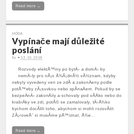
Read more →
MÓDA
Vypínače mají důležité
poslání
by
•
13. 10. 2018
Rozvody elektÅ™iny po bytÄ› a domÄ› by
nemÄ›ly pro nÃ¡s Å¾Ã¡dnÃ½ vÃ½znam, kdyby
nebyly vyvedeny ven ze zdÃ­ a zakonÄeny podle
potÅ™eby zÃ¡suvkou nebo spÃ­naÄem. Pokud by se
bezpeÄnÄ› zakonÄily a schovaly pod vÃ­Äko nebo do
krabiÄky ve zdi, potÃ© se zamalovaly, tÄ›Å¾ko
bychom docÃ­lili toho, abychom si mohli rozsvÃ­tit.
ZÃ¡roveÅˆ si musÃ­me pÅ™iznat, Å¾e…
Read more →