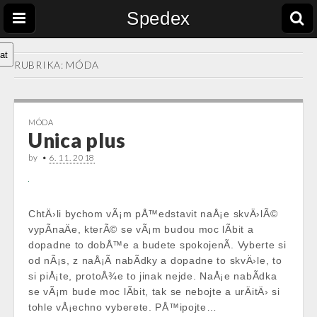
Spedex
at
RUBRIKA:
MÓDA
MÓDA
Unica plus
by
•
6. 11. 2018
ChtÄ›li bychom vÃ¡m pÅ™edstavit naÅ¡e skvÄ›lÃ©
vypÃ­naÄe, kterÃ© se vÃ¡m budou moc lÃ­bit a
dopadne to dobÅ™e a budete spokojenÃ­. Vyberte si
od nÃ¡s, z naÅ¡Ã­ nabÃ­dky a dopadne to skvÄ›le, to
si piÅ¡te, protoÅ¾e to jinak nejde. NaÅ¡e nabÃ­dka
se vÃ¡m bude moc lÃ­bit, tak se nebojte a urÄitÄ› si
tohle vÅ¡echno vyberete. PÅ™ipojte…